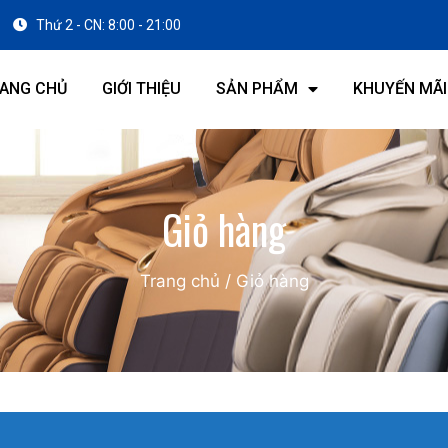
Thứ 2 - CN: 8:00 - 21:00
ANG CHỦ
GIỚI THIỆU
SẢN PHẨM
KHUYẾN MÃI
Giỏ hàng
Trang chủ
/
Giỏ hàng