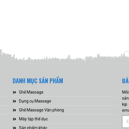
DANH MỤC SẢN PHẨM
ĐĂ
Ghế Massage
Mỗi
sản
Dụng cụ Massage
kịp
Ghế Massage Văn phòng
ema
Máy tập thể dục
Sản phẩm khác