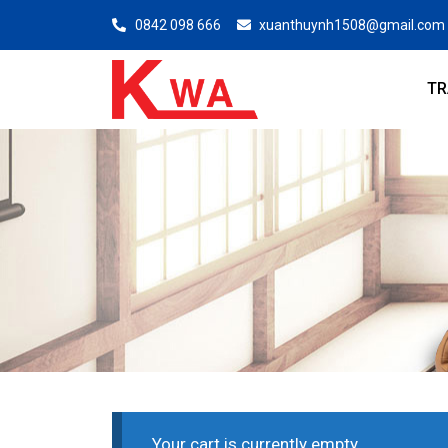
0842 098 666
xuanthuynh1508@gmail.com
TR
Your cart is currently empty.