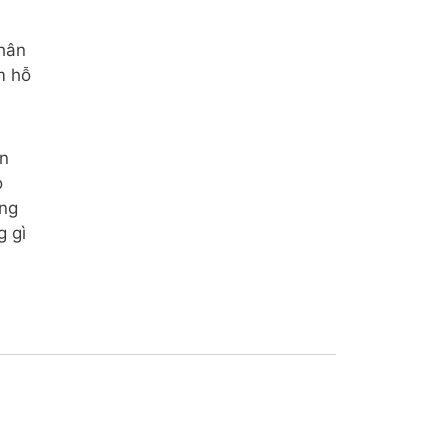
hân
m hỗ
ễn
o
ng
g gì