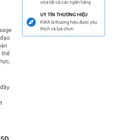
visa tất cả các ngân hàng
UY TÍN THƯƠNG HIỆU
KWA là thương hiệu được yêu
thích và lựa chọn
sage
 đạo
oàn
 thể
hực,
 đầy
t
 5D