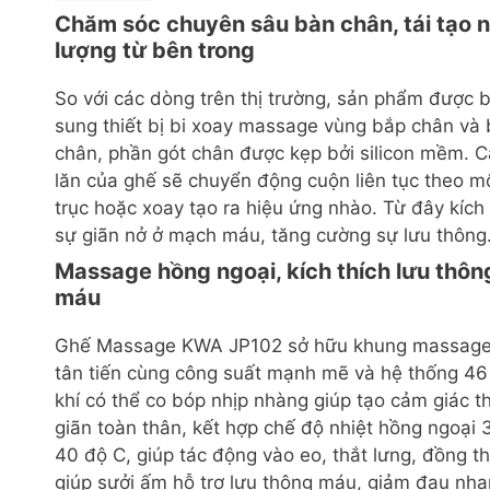
Chăm sóc chuyên sâu bàn chân, tái tạo 
lượng từ bên trong
So với các dòng trên thị trường, sản phẩm được 
sung thiết bị bi xoay massage vùng bắp chân và
chân, phần gót chân được kẹp bởi silicon mềm. C
lăn của ghế sẽ chuyển động cuộn liên tục theo m
trục hoặc xoay tạo ra hiệu ứng nhào. Từ đây kích 
sự giãn nở ở mạch máu, tăng cường sự lưu thông
Massage hồng ngoại, kích thích lưu thôn
máu
Ghế Massage KWA JP102 sở hữu khung massage
tân tiến cùng công suất mạnh mẽ và hệ thống 46 
khí có thể co bóp nhịp nhàng giúp tạo cảm giác t
giãn toàn thân, kết hợp chế độ nhiệt hồng ngoại 
40 độ C, giúp tác động vào eo, thắt lưng, đồng th
giúp sưởi ấm hỗ trợ lưu thông máu, giảm đau nh