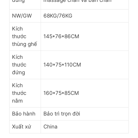
massage chân và bàn chân
NW/GW
68KG/76KG
Kích
thước
145*76*86CM
thùng ghế
Kích
thước
140*75*110CM
đứng
Kích
thước
160*75*85CM
nằm
Bảo hành
Bảo trì trọn đời
Xuất xứ
China